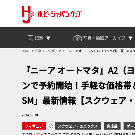
記事
写真・動画
アーカイブ
HOME
記事
フィギュア
『ニーア オートマタ』A2（ヨルハA型二号）のス
『ニーア オートマタ』A2（
ンで予約開始！手軽な価格帯＆
SM」最新情報【スクウェア
2024.06.30
フィギュア
スクウェア・エニックス
完成品
ゲー
スクウェア・エニックス プロダクツ 月刊ホビージャパン2024年8月号