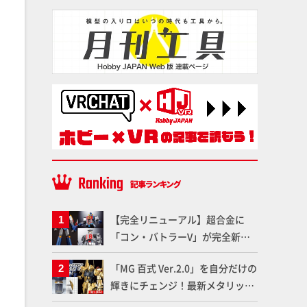
【完全リニューアル】超合金に
「コン・バトラーV」が完全新規
造形で登場！気になる仕様を試作
「MG 百式 Ver.2.0」を自分だけの
品の撮り下ろしでご紹介!!さらに
輝きにチェンジ！最新メタリック
「大鉄人17」＆「ワンエイト」セ
塗料を使ってより金属感を増した
ット情報もお届け！【超合金の