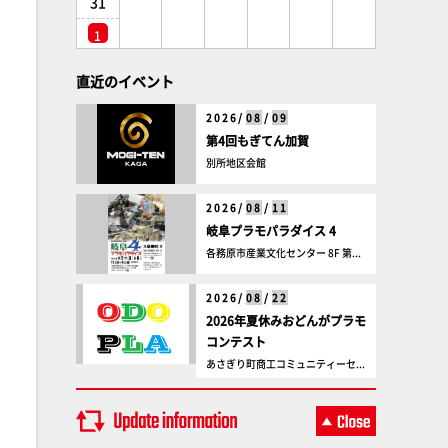
31
1
直近のイベント
2026/
08
/
09
第4回もぎてん加賀
別所地区会館
2026/
08
/
11
岐阜プラモパラダイス 4
各務原市産業文化センター 8F 第...
2026/
08
/
22
2026年夏休みおどんがプラモ
コンテスト
あさぎり町商工コミュニティーセ...