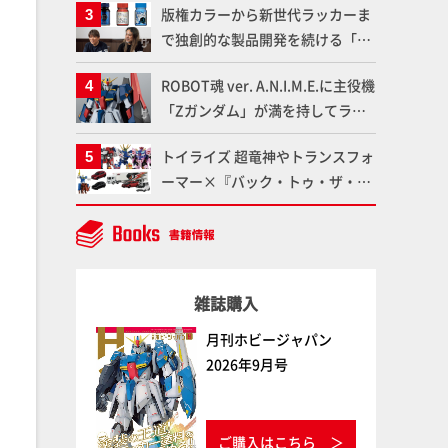
版権カラーから新世代ラッカーま
仕上がりに!!【試し読み】
魂】
で独創的な製品開発を続ける「ガ
イアノーツ」に塗料開発の裏側と
ROBOT魂 ver. A.N.I.M.E.に主役機
ラッカー塗料の未来についてイン
「Zガンダム」が満を持してライ
タビュー！
ンナップ！ウェイブライダーへの
トイライズ 超竜神やトランスフォ
変形、劇中どおりのプロポーショ
ーマー×『バック・トゥ・ザ・フ
ンを再現【機動戦士Zガンダム】
ューチャー』コラボアイテムな
ど、タカラトミーの注目アイテム
をチェック!!【タカラトミー
NEWITEM】
雑誌購入
月刊ホビージャパン
2026年9月号
ご購入はこちら