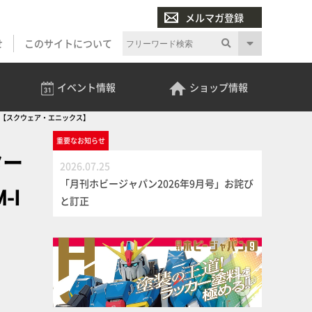
メルマガ登録
せ
このサイトについて
イベント
情報
ショップ
情報
報【スクウェア・エニックス】
重要な
お知らせ
ター
2026.07.25
「月刊ホビージャパン2026年9月号」お詫び
-I
と訂正