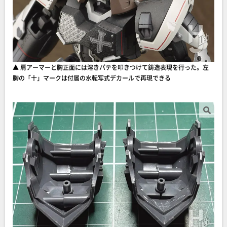
▲ 肩アーマーと胸正面には溶きパテを叩きつけて鋳造表現を行った。左
胸の「十」マークは付属の水転写式デカールで再現できる