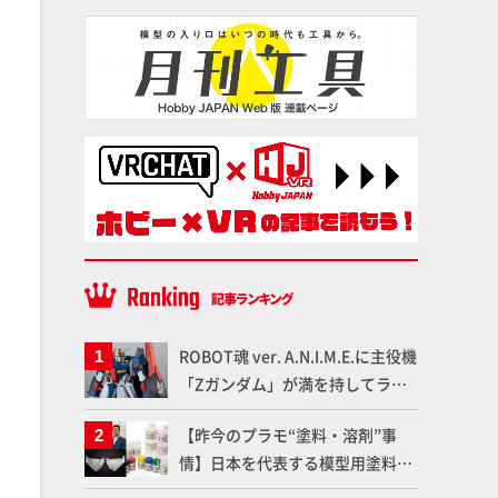
ROBOT魂 ver. A.N.I.M.E.に主役機
「Zガンダム」が満を持してライ
ンナップ！ウェイブライダーへの
【昨今のプラモ“塗料・溶剤”事
変形、劇中どおりのプロポーショ
情】日本を代表する模型用塗料
ンを再現【機動戦士Zガンダム】
「Mr.カラー」やツールメーカー