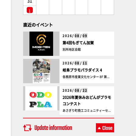
31
1
直近のイベント
2026/
08
/
09
第4回もぎてん加賀
別所地区会館
2026/
08
/
11
岐阜プラモパラダイス 4
各務原市産業文化センター 8F 第...
2026/
08
/
22
2026年夏休みおどんがプラモ
コンテスト
あさぎり町商工コミュニティーセ...