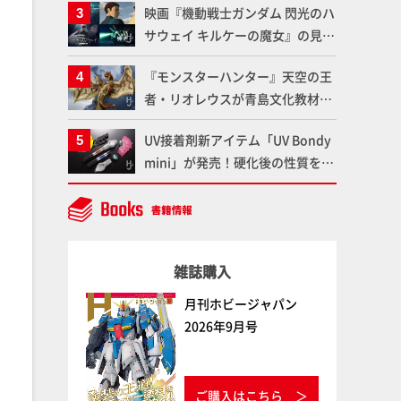
映画『機動戦士ガンダム 閃光のハ
である「GSIクレオス」が語るラ
サウェイ キルケーの魔女』の見放
ッカー塗料の未来とは？
題配信が8月31日（月）よりスタ
『モンスターハンター』天空の王
ート！Prime Videoで国内独占配
者・リオレウスが青島文化教材社
信
「PLAfig.」にラインナップ！原
UV接着剤新アイテム「UV Bondy
型・蟹蟲修造氏の彩色作例で超ハ
mini」が発売！硬化後の性質を活
イディテールかつ躍動感に満ちた
かしてクリアーパーツへの加工や
造形をチェック
エフェクト仕上げに活用してみよ
う！【月刊工具】
雑誌購入
月刊ホビージャパン
2026年9月号
ご購入はこちら