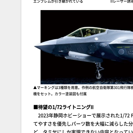
エンブレムが引き継がれている
IIレーザー
▲マーキングは3種類を用意。作例の航空自衛隊第301飛行隊機
機をセット。カラー塗装図も付属
■待望の1/72ライトニングII
2023年静岡ホビーショーで展示された1/72 
てやすさを優先しパーツ数を大幅に減らした分
ど、タミヤにしか実現できない内容となってい