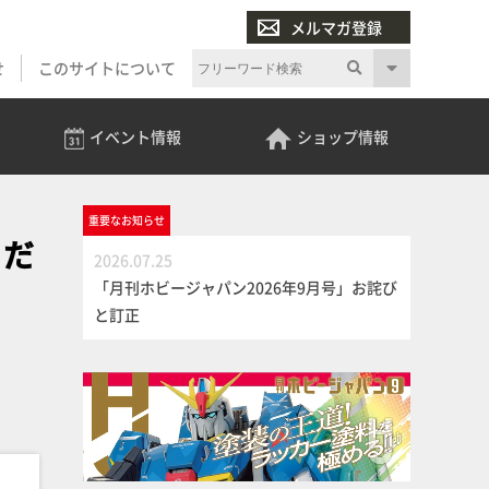
メルマガ登録
せ
このサイトについて
イベント
情報
ショップ
情報
重要な
お知らせ
こだ
2026.07.25
「月刊ホビージャパン2026年9月号」お詫び
と訂正