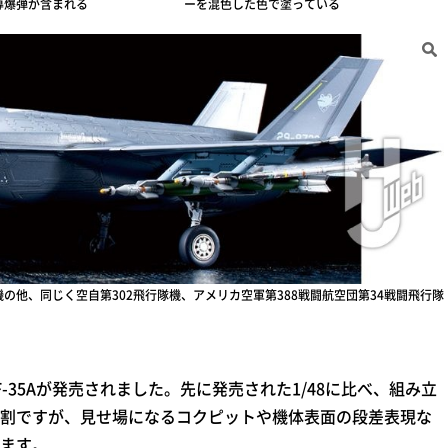
誘導爆弾が含まれる
ーを混色した色で塗っている
の他、同じく空自第302飛行隊機、アメリカ空軍第388戦闘航空団第34戦闘飛行隊
F-35Aが発売されました。先に発売された1/48に比べ、組み立
割ですが、見せ場になるコクピットや機体表面の段差表現な
ます。