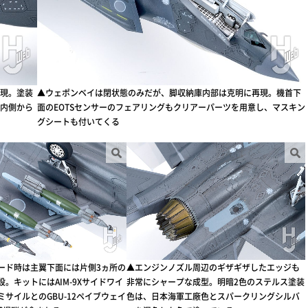
現。塗装
▲ウェポンベイは閉状態のみだが、脚収納庫内部は克明に再現。機首下
内側から
面のEOTSセンサーのフェアリングもクリアーパーツを用意し、マスキン
グシートも付いてくる
ード時は主翼下面には片側3ヵ所の
▲エンジンノズル周辺のギザギザしたエッジも
。キットにはAIM-9Xサイドワイ
非常にシャープな成型。明暗2色のステルス塗装
サイルとのGBU-12ペイブウェイ
色は、日本海軍工廠色とスパークリングシルバ