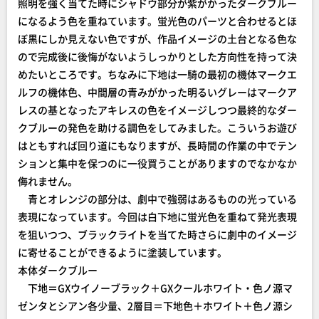
照明を強く当てた時にシャドウ部分が紫がかったダークブルー
になるよう色を重ねています。蛍光色のパーツと合わせるとほ
ぼ黒にしか見えない色ですが、作品イメージの土台となる色な
ので完成後に後悔がないようしっかりとした方向性を持って決
めたいところです。ちなみに下地は一騎の最初の機体マークエ
ルフの機体色、中間層の青みがかった明るいグレーはマークア
レスの基となったアキレスの色をイメージしつつ最終的なダー
クブルーの発色を助ける調色をしてみました。こういうお遊び
はともすれば回り道にもなりますが、長時間の作業の中でテン
ションと集中を保つのに一役買うことがありますのでなかなか
侮れません。
青とオレンジの部分は、劇中で強弱はあるものの光っている
表現になっています。今回は白下地に蛍光色を重ねて発光表現
を狙いつつ、ブラックライトを当てた時さらに劇中のイメージ
に寄せることができるように塗装しています。
本体ダークブルー
下地＝GXウイノーブラック＋GXクールホワイト・色ノ源マ
ゼンタとシアン各少量、2層目＝下地色＋ホワイト＋色ノ源シ