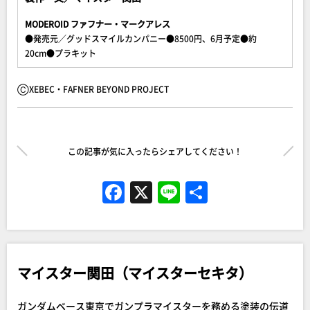
MODEROID ファフナー・マークアレス
●発売元／グッドスマイルカンパニー●8500円、6月予定●約
20cm●プラキット
ⒸXEBEC・FAFNER BEYOND PROJECT
この記事が気に入ったらシェアしてください！
F
X
Li
共
a
n
有
c
e
e
マイスター関田（マイスターセキタ）
b
o
ガンダムベース東京でガンプラマイスターを務める塗装の伝道