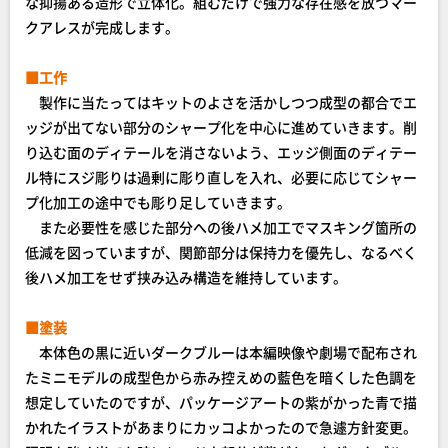
な抑揚ある造形で立体化。組むだけで強力な存在感を放つマー
クアレスが完成します。
■工作
製作に当たってはキットのよさを活かしつつ成型の都合でエ
ッジが出てない部分のシャープ化を中心に進めていきます。削
り込む面のディテールを消さないよう、エッジ側面のディテー
ル特にスジ彫りは過剰に彫り直しを入れ、必要に応じてシャー
プ化加工の途中でも彫り足していきます。
また必要性を感じた部分への後ハメ加工でマスキング箇所の
低減を図っていますが、関節部分は保持力を優先し、なるべく
後ハメ加工をせず挟み込み構造を維持しています。
■塗装
本体色の黒に近いダークブルーは本編映像や劇場で配布され
たミニモデルの成型色から赤み控えめの藍色を暗くした色調を
想定していたのですが、パッケージアートの紫がかった青で描
かれたイラストがあまりにカッコよかったので急遽方針変更。