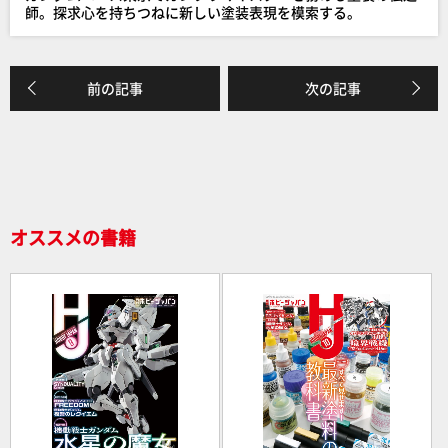
o
師。探求心を持ちつねに新しい塗装表現を模索する。
k
前の記事
次の記事
オススメの書籍