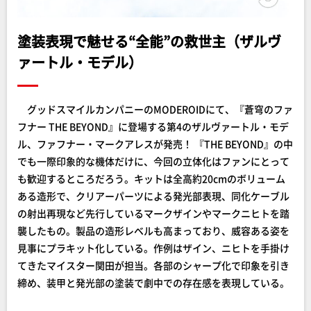
塗装表現で魅せる“全能”の救世主（ザルヴ
ァートル・モデル）
グッドスマイルカンパニーのMODEROIDにて、『蒼穹のファ
フナー THE BEYOND』に登場する第4のザルヴァートル・モデ
ル、ファフナー・マークアレスが発売！ 『THE BEYOND』の中
でも一際印象的な機体だけに、今回の立体化はファンにとって
も歓迎するところだろう。キットは全高約20cmのボリューム
ある造形で、クリアーパーツによる発光部表現、同化ケーブル
の射出再現など先行しているマークザインやマークニヒトを踏
襲したもの。製品の造形レベルも高まっており、威容ある姿を
見事にプラキット化している。作例はザイン、ニヒトを手掛け
てきたマイスター関田が担当。各部のシャープ化で印象を引き
締め、装甲と発光部の塗装で劇中での存在感を表現している。