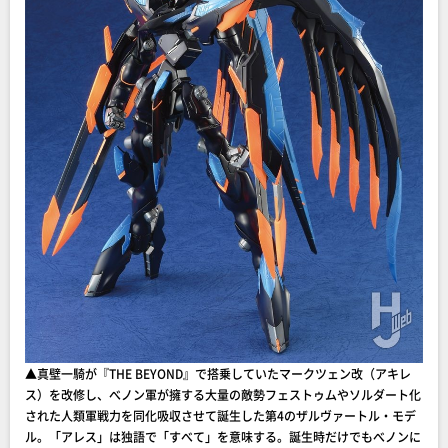
▲真壁一騎が『THE BEYOND』で搭乗していたマークツェン改（アキレ
ス）を改修し、べノン軍が擁する大量の敵勢フェストゥムやソルダート化
された人類軍戦力を同化吸収させて誕生した第4のザルヴァートル・モデ
ル。「アレス」は独語で「すべて」を意味する。誕生時だけでもべノンに