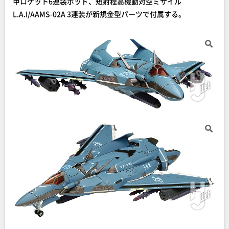
甲ロケット6連装ポッド、短射程高機動対空ミサイル
L.A.I/AAMS-02A 3連装が新規金型パーツで付属する。