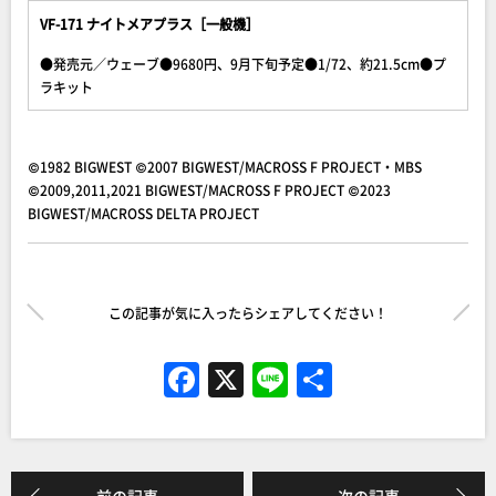
VF-171 ナイトメアプラス［一般機］
●発売元／ウェーブ●9680円、9月下旬予定●1/72、約21.5cm●プ
ラキット
©1982 BIGWEST ©2007 BIGWEST/MACROSS F PROJECT・MBS
©2009,2011,2021 BIGWEST/MACROSS F PROJECT ©2023
BIGWEST/MACROSS DELTA PROJECT
この記事が気に入ったらシェアしてください！
F
X
Li
共
a
n
有
c
e
e
前の記事
次の記事