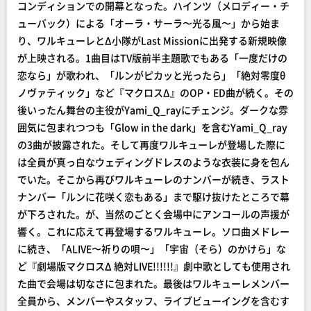
コンディションでの開幕となった。ハインツ（メロディー・チ
ューバック）による「オーラ・サーラ〜光る風〜」から始ま
り、ワルキューレとΔ小隊がLast Missionに出発する新規映像
が上映される。1曲目はTV版前半主題歌でもある「一度だけの
恋なら」が歌われ、「ルンがピカッと光ったら」「絶対零度θ
ノヴァティック」など『マクロスΔ』のOP・ED曲が続く。その
後いったん舞台の主役がYami_Q_rayにチェンジ。ダークな雰
囲気に包まれつつも「Glow in the dark」を含むYami_Q_ray
の3曲が披露された。そして再度ワルキューレが登場した際に
は全員が真っ白なウェディングドレスのような衣装に身を包ん
でいた。そこから再びワルキューレのナンバーが続き、ラスト
ナンバー「ルンに花咲く恋もある」まで駆け抜けたところで幕
が下ろされた。が、当然のごとく会場中にアンコールの声援が
響く。これに応えて再登場するワルキューレ。ソロ曲メドレー
に続き、「ALIVE〜祈りの唄〜」「宇宙（そら）のかけら」な
ど『劇場版マクロスΔ 絶対LIVE!!!!!!』劇中歌としても使用され
た曲で会場は切なさに包まれた。最後はワルキューレメンバー
全員から、メンバーやスタッフ、ライブビューイングを含むす