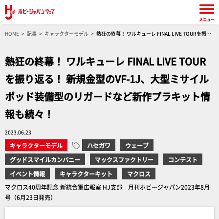
メニュー
HOME
記事
キャラクターモデル
熱狂の終幕！ ワルキューレ FINAL LIVE TOURを振り
返る！ 新規金型のVF-1J、大型ミサイルポッド装備型のリガードなど新作プラキット情報も
続々！
熱狂の終幕！ ワルキューレ FINAL LIVE TOUR
を振り返る！ 新規金型のVF-1J、大型ミサイル
ポッド装備型のリガードなど新作プラキット情
報も続々！
2023.06.23
キャラクターモデル
ハセガワ
ウェーブ
グッドスマイルカンパニー
マックスファクトリー
コンテスト
イベント情報
キャラクターキット
マクロス
マクロス40周年記念 新統合軍広報室 HJ支部 月刊ホビージャパン2023年8月
号（6月23日発売）