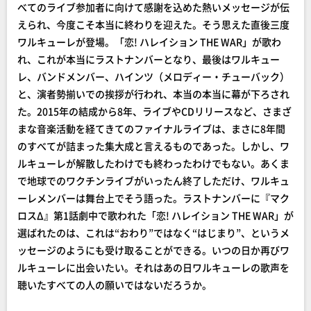
べてのライブ参加者に向けて感謝を込めた熱いメッセージが伝
えられ、今度こそ本当に終わりを迎えた。そう思えた直後三度
ワルキューレが登場。「恋! ハレイション THE WAR」が歌わ
れ、これが本当にラストナンバーとなり、最後はワルキュー
レ、バンドメンバー、ハインツ（メロディー・チューバック）
と、演者勢揃いでの挨拶が行われ、本当の本当に幕が下ろされ
た。2015年の結成から8年、ライブやCDリリースなど、さまざ
まな音楽活動を経てきてのファイナルライブは、まさに8年間
のすべてが詰まった集大成と言えるものであった。しかし、ワ
ルキューレが解散したわけでも終わったわけでもない。あくま
で地球でのワクチンライブがいったん終了しただけ、ワルキュ
ーレメンバーは舞台上でそう語った。ラストナンバーに『マク
ロスΔ』第1話劇中で歌われた「恋! ハレイション THE WAR」が
選ばれたのは、これは“おわり”ではなく“はじまり”、というメ
ッセージのようにも受け取ることができる。いつの日か再びワ
ルキューレに出会いたい。それはあの日ワルキューレの歌声を
聴いたすべての人の願いではないだろうか。