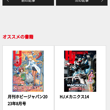
b
o
o
k
オススメの書籍
月刊ホビージャパン20
HJメカニクス14
23年8月号