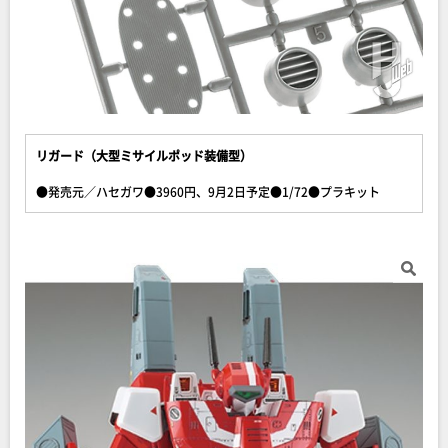
リガード（大型ミサイルポッド装備型）
●発売元／ハセガワ●3960円、9月2日予定●1/72●プラキット