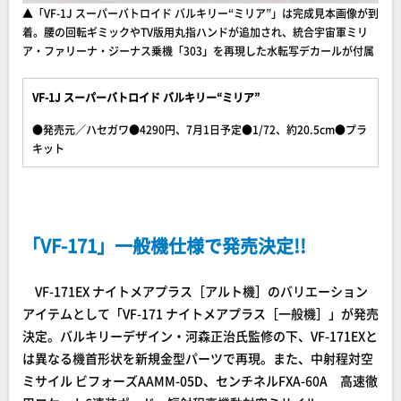
▲「VF-1J スーパーバトロイド バルキリー“ミリア”」は完成見本画像が到
着。腰の回転ギミックやTV版用丸指ハンドが追加され、統合宇宙軍ミリ
ア・ファリーナ・ジーナス乗機「303」を再現した水転写デカールが付属
VF-1J スーパーバトロイド バルキリー“ミリア”
●発売元／ハセガワ●4290円、7月1日予定●1/72、約20.5cm●プラ
キット
「VF-171」一般機仕様で発売決定!!
VF-171EX ナイトメアプラス［アルト機］のバリエーション
アイテムとして「VF-171 ナイトメアプラス［一般機］」が発売
決定。バルキリーデザイン・河森正治氏監修の下、VF-171EXと
は異なる機首形状を新規金型パーツで再現。また、中射程対空
ミサイル ビフォーズAAMM-05D、センチネルFXA-60A 高速徹