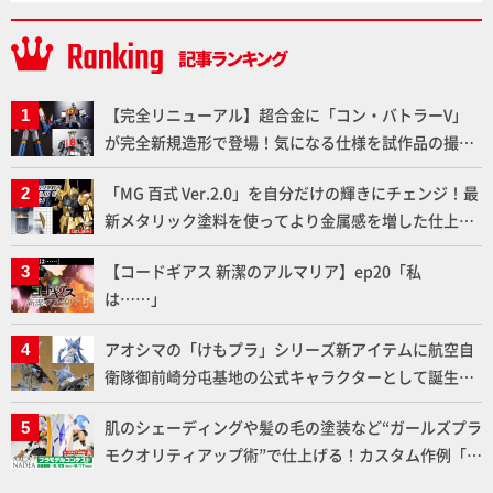
【完全リニューアル】超合金に「コン・バトラーV」
が完全新規造形で登場！気になる仕様を試作品の撮り
下ろしでご紹介!!さらに「大鉄人17」＆「ワンエイ
「MG 百式 Ver.2.0」を自分だけの輝きにチェンジ！最
ト」セット情報もお届け！【超合金の魂】
新メタリック塗料を使ってより金属感を増した仕上が
りに!!【試し読み】
【コードギアス 新潔のアルマリア】ep20「私
は……」
アオシマの「けもプラ」シリーズ新アイテムに航空自
衛隊御前崎分屯基地の公式キャラクターとして誕生し
た「おまねこ」が着任！けもプラ公式サイト限定版と
肌のシェーディングや髪の毛の塗装など“ガールズプラ
通常版の2ラインで発売！
モクオリティアップ術”で仕上げる！カスタム作例「白
騎士ソフィエラ」が完成！【「アルカナディアプラモ