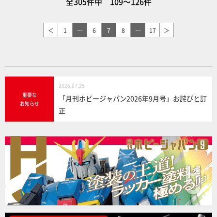
全305件中 109～126件
＜
1
…
6
7
8
…
17
＞
2026.07.25
重要な
「月刊ホビージャパン2026年9月号」お詫びと訂
お知らせ
正