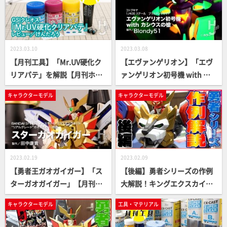
2023.03.10
2023.03.08
【月刊工具】「Mr.UV硬化ク
【エヴァンゲリオン】「エヴ
リアパテ」を解説【月刊ホビ
ァンゲリオン初号機 with カ
ージャパン4月号】
シウスの槍」【月刊ホビージ
キャラクターモデル
キャラクターモデル
ャパン4月号】
2023.02.19
2023.02.09
【勇者王ガオガイガー】「ス
【後編】勇者シリーズの作例
ターガオガイガー」【月刊ホ
大解説！キングエクスカイザ
ビージャパン3月号】
ーやスターガオガイガーなど
キャラクターモデル
工具・マテリアル
多数！！【月刊ホビージャパ
ン3月号】