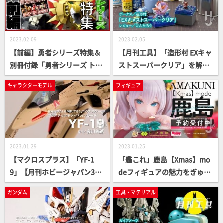
2023.02.09
2023.02.05
【前編】勇者シリーズ特集＆
【月刊工具】「造形村 EXキャ
別冊付録「勇者シリーズ トイ
ストスーパークリア」を解説
クロニクル」を大解説！【月
【月刊ホビージャパン3月
キャラクターモデル
フィギュア
刊ホビージャパン3月号】
号】
2023.01.29
2023.01.25
【マクロスプラス】「YF-1
「艦これ」鹿島【Xmas】mo
9」【月刊ホビージャパン3月
deフィギュアの魅力をぎゅっ
号】
と詰め込んだスペシャルPVを
ガンダム
工具・マテリアル
大公開！