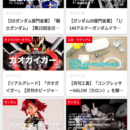
2022.12.10
2022.12.04
【SDガンダム部門金賞】「騎
【ガンダム00部門金賞】「1/
士ガンダム」【第25回全日本
144アルケーガンダムドラ
オラザク選手権】
イ」【第25回全日本オラザク
キャラクターモデル
工具・マテリアル
選手権】
2022.11.11
2022.11.10
【リアルグレード】「ガオガ
【月刊工具】「コンプレッサ
イガー」【月刊ホビージャパ
ーKALON（カロン）」を解説
ン12月号】
【月刊ホビージャパン12月
ガンダム
ガンダム
号】