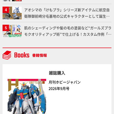
りに!!【試し読み】
アオシマの「けもプラ」シリーズ新アイテムに航空自
衛隊御前崎分屯基地の公式キャラクターとして誕生し
た「おまねこ」が着任！けもプラ公式サイト限定版と
肌のシェーディングや髪の毛の塗装など“ガールズプラ
通常版の2ラインで発売！
モクオリティアップ術”で仕上げる！カスタム作例「白
騎士ソフィエラ」が完成！【「アルカナディアプラモ
デルコンテスト」～8月17日（月）11:59まで応募受付
中】
雑誌購入
月刊ホビージャパン
2026年9月号