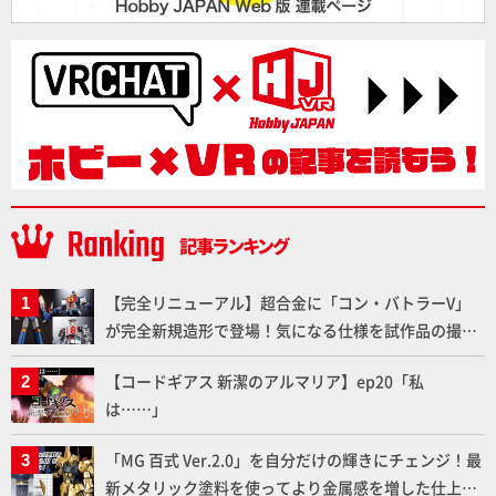
【完全リニューアル】超合金に「コン・バトラーV」
が完全新規造形で登場！気になる仕様を試作品の撮り
下ろしでご紹介!!さらに「大鉄人17」＆「ワンエイ
【コードギアス 新潔のアルマリア】ep20「私
ト」セット情報もお届け！【超合金の魂】
は……」
「MG 百式 Ver.2.0」を自分だけの輝きにチェンジ！最
新メタリック塗料を使ってより金属感を増した仕上が