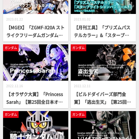
2023.01.22
2023.01.02
【MGEX】「ZGMF-X20A スト
【月刊工具】「プリズムパス
ライクフリーダムガンダム」
テルカラー」&「スターブラ
【月刊ホビージャパン2月
イトシャンパンゴールド」を
ガンダム
ガンダム
号】
解説【月刊ホビージャパン2
月号】
2022.12.16
2022.12.11
【オラザク大賞】「Princess
【ビルドダイバーズ部門金
Sarah」【第25回全日本オラ
賞】「逃出生天」【第25回全
ザク選手権】
日本オラザク選手権】
ガンダム
ガンダム