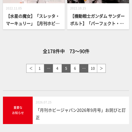
2022.11.05
2022.10.15
【水星の魔女】「スレッタ・
【機動戦士ガンダム サンダー
マーキュリー」【月刊ホビー
ボルト】「パーフェクト・ガ
ジャパン12月号】
ンダム（THUNDERBOLT Ve
r.） & ブラウ・ブロ（THUND
ERBOLT Ver.）」【月刊ホビ
全178件中 73～90件
ージャパン11月号】
＜
1
…
4
5
6
…
10
＞
2026.07.25
重要な
「月刊ホビージャパン2026年9月号」お詫びと訂
お知らせ
正