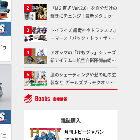
造形で登場！気になる仕様を試作
「MG 百式 Ver.2.0」を自分だけの
品の撮り下ろしでご紹介!!さらに
輝きにチェンジ！最新メタリック
「大鉄人17」＆「ワンエイト」セ
塗料を使ってより金属感を増した
ット情報もお届け！【超合金の
トイライズ 超竜神やトランスフォ
仕上がりに!!【試し読み】
魂】
ーマー×『バック・トゥ・ザ・フ
ューチャー』コラボアイテムな
「ワ
アオシマの「けもプラ」シリーズ
ど、タカラトミーの注目アイテム
新アイテムに航空自衛隊御前崎分
をチェック!!【タカラトミー
屯基地の公式キャラクターとして
NEWITEM】
肌のシェーディングや髪の毛の塗
誕生した「おまねこ」が着任！け
装など“ガールズプラモクオリテ
もプラ公式サイト限定版と通常版
ィアップ術”で仕上げる！カスタ
の2ラインで発売！
ム作例「白騎士ソフィエラ」が完
成！【「アルカナディアプラモデ
ルコンテスト」～8月17日（月）
雑誌購入
11:59まで応募受付中】
月刊ホビージャパン
「ニ
2026年9月号