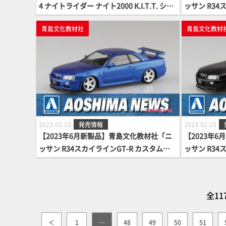
4 ナイトライダー ナイト2000 K.I.T.T. シー
ッサン R34
ズンⅣ スキャナー音声ユニット付き」
イール(ホワ
青島文化教材社
青島文化教材
2023.02.15
発売情報
2023.02.15
【2023年6月新製品】青島文化教材社「ニ
【2023年
ッサン R34スカイラインGT-R カスタムホ
ッサン R34
イール(ベイサイドブルー)」
イール(ブラ
全11
＜
1
…
48
49
50
51