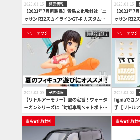
2023.03.15
発売情報
2023.03.15
【2023年7月新製品】青島文化教材社「ニ
【2023年
ッサン R32スカイラインGT-R カスタムホ
ッサン R32
イール(ブラックパールメタリック)」
イール(クリ
トミーテック
トミーテック
2023.03.09
予約情報
2023.03.02
【リトルアーモリー】夏の定番！ウォータ
figmaで
ーガンシリーズに「対戦車風ペットボトル
手【リトルア
ロケット」が登場！
ドガンセッ
青島文化教材社
青島文化教材