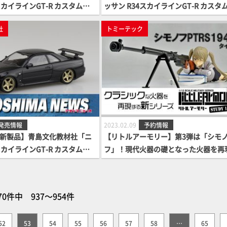
スカイラインGT-R カスタムホ
ッサン R34スカイラインGT-R カスタ
イトパール)」
イール(アスリートシルバー)」
社
トミーテック
発売情報
2023.02.09
予約情報
6月新製品】青島文化教材社「ニ
【リトルアーモリー】第3弾は「シモ
スカイラインGT-R カスタムホ
フ」！現代火器の礎となった火器を再
ックパール)」
るシリーズ『STUDY1942』が始動！
70件中 937～954件
52
53
54
55
56
57
58
…
65