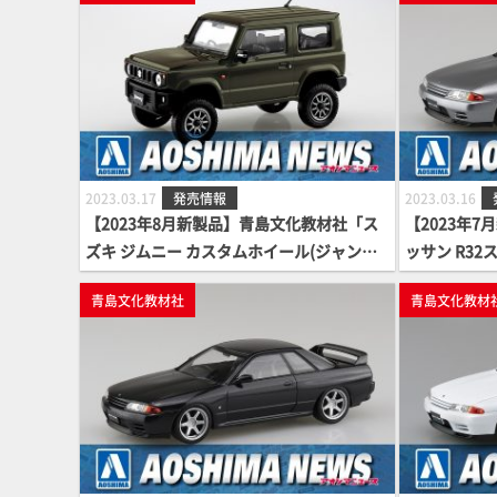
2023.03.17
発売情報
2023.03.16
【2023年8月新製品】青島文化教材社「ス
【2023年
ズキ ジムニー カスタムホイール(ジャング
ッサン R32
ルグリーン)」
イール(スパ
青島文化教材社
青島文化教材