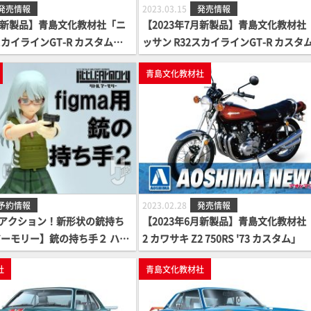
発売情報
2023.03.15
発売情報
7月新製品】青島文化教材社「ニ
【2023年7月新製品】青島文化教材社
スカイラインGT-R カスタムホ
ッサン R32スカイラインGT-R カスタ
スタルホワイト)」
イール(ガングレーメタリック)」
青島文化教材社
予約情報
2023.02.28
発売情報
ガンアクション！新形状の銃持ち
【2023年6月新製品】青島文化教材社「
ーモリー】銃の持ち手２ ハン
2 カワサキ Z2 750RS '73 カスタム」
トが登場！
社
青島文化教材社