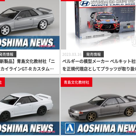
発売情報
2023.03.16
発売情報
7月新製品】青島文化教材社「ニ
ベルギーの模型メーカー ベルキット社
スカイラインGT-R カスタムホ
を正規代理店としてプラッツが取り扱
ークシルバー)」
開始します！
社
青島文化教材社