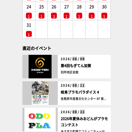
24
25
26
27
28
29
30
1
1
1
1
1
1
1
31
1
直近のイベント
2026/
08
/
09
第4回もぎてん加賀
別所地区会館
2026/
08
/
11
岐阜プラモパラダイス 4
各務原市産業文化センター 8F 第...
2026/
08
/
22
2026年夏休みおどんがプラモ
コンテスト
あさぎり町商工コミュニティーセ...