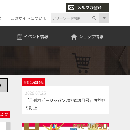
メルマガ登録
せ
このサイトについて
イベント
情報
ショップ
情報
重要な
お知らせ
覧
2026.07.25
「月刊ホビージャパン2026年9月号」お詫び
と訂正
絞
込