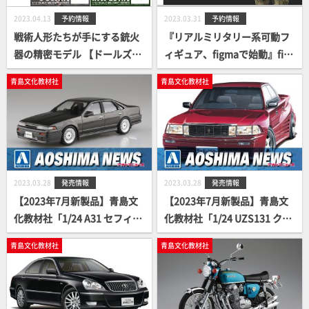
2023.04.13
予約情報
2023.03.31
予約情報
戦術人形たちが手にする銃火
『リアルミリタリー系可動フ
器の精密モデル 【ドールズフ
ィギュア、figmaで始動』fig
ロントライン×リトルアーモ
ma 自衛隊員 案内開始！
青島文化教材社
青島文化教材社
リー】2種が登場！一〇〇式
タイプ/NTW-20 タイプ
2023.03.28
発売情報
2023.03.28
発売情報
【2023年7月新製品】青島文
【2023年7月新製品】青島文
化教材社「1/24 A31 セフィー
化教材社「1/24 UZS131 クラ
ロ '91 エアロカスタム（ニッ
ウン '89 ブリスタースタイル
青島文化教材社
青島文化教材社
サン）」
（トヨタ）」