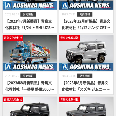
2023.03.27
発売情報
2023.03.27
発売情報
【2023年7月新製品】青島文
【2023年12月新製品】青島文
化教材社「1/24 トヨタ UZS1
化教材社「1/12 ホンダ CB750
86 クラウンマジェスタ '06」
ドリーム CB750 FOUR '69」
青島文化教材社
青島文化教材社
2023.03.20
発売情報
2023.03.18
発売情報
【2023年8月新製品】青島文
【2023年8月新製品】青島文
化教材社「一番星 熱風5000キ
化教材社「スズキ ジムニー カ
ロ」
スタムホイール(シルキーシル
青島文化教材社
青島文化教材社
バーメタリック)」