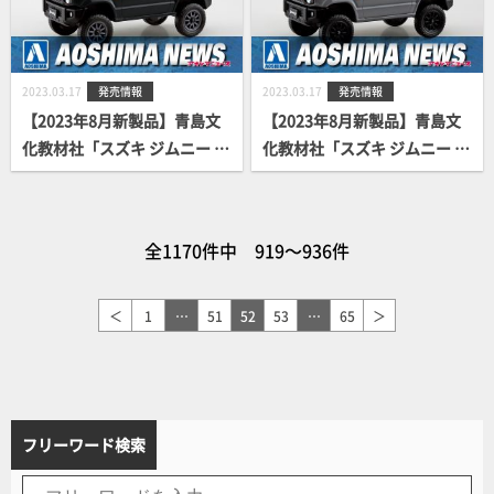
2023.03.17
発売情報
2023.03.17
発売情報
【2023年8月新製品】青島文
【2023年8月新製品】青島文
化教材社「スズキ ジムニー カ
化教材社「スズキ ジムニー カ
スタムホイール(ブルーイッシ
スタムホイール(ミディアムグ
ュブラックパール3)」
レー)」
全1170件中 919～936件
＜
1
…
51
52
53
…
65
＞
フリーワード検索