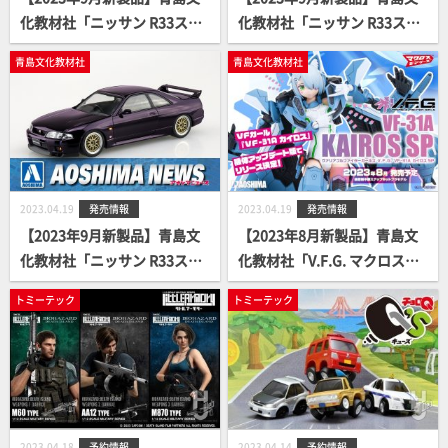
化教材社「ニッサン R33スカ
化教材社「ニッサン R33スカ
イラインGT-R カスタムホイ
イラインGT-R カスタムホイ
青島文化教材社
青島文化教材社
ール(ホワイト)」
ール(ブラック)」
2023.04.19
発売情報
2023.04.19
発売情報
【2023年9月新製品】青島文
【2023年8月新製品】青島文
化教材社「ニッサン R33スカ
化教材社「V.F.G. マクロスΔ V
イラインGT-R カスタムホイ
F-31A カイロスSP」
トミーテック
トミーテック
ール(ミッドナイトパープ
ル)」
2023.04.18
予約情報
2023.04.14
予約情報