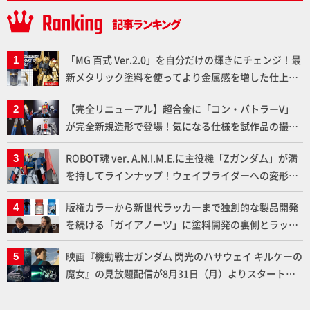
「MG 百式 Ver.2.0」を自分だけの輝きにチェンジ！最
新メタリック塗料を使ってより金属感を増した仕上が
りに!!【試し読み】
【完全リニューアル】超合金に「コン・バトラーV」
が完全新規造形で登場！気になる仕様を試作品の撮り
下ろしでご紹介!!さらに「大鉄人17」＆「ワンエイ
ROBOT魂 ver. A.N.I.M.E.に主役機「Zガンダム」が満
ト」セット情報もお届け！【超合金の魂】
を持してラインナップ！ウェイブライダーへの変形、
劇中どおりのプロポーションを再現【機動戦士Zガン
版権カラーから新世代ラッカーまで独創的な製品開発
ダム】
を続ける「ガイアノーツ」に塗料開発の裏側とラッカ
ー塗料の未来についてインタビュー！
映画『機動戦士ガンダム 閃光のハサウェイ キルケーの
魔女』の見放題配信が8月31日（月）よりスタート！
Prime Videoで国内独占配信