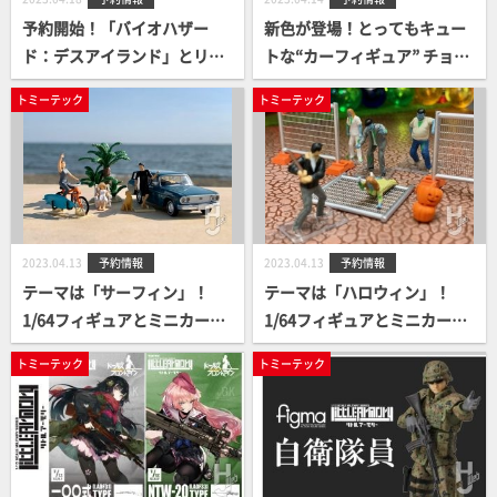
予約開始！「バイオハザー
新色が登場！とってもキュー
ド：デスアイランド」とリト
トな“カーフィギュア” チョロ
ルアーモリーのコラボ製品が
Ｑ 「Ｑ’ｓ（キューズ）」
トミーテック
トミーテック
発売決定！
2023.04.13
予約情報
2023.04.13
予約情報
テーマは「サーフィン」！
テーマは「ハロウィン」！
1/64フィギュアとミニカーで
1/64フィギュアとミニカーで
映え写真を楽しもう！ジオコ
映え写真を楽しもう！ジオコ
トミーテック
トミーテック
レ64 ＃カースナップ19a サー
レ64 #カースナップ20a ハロ
フィン
ウィン