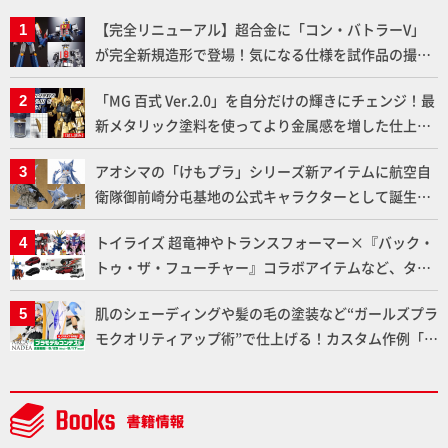
【完全リニューアル】超合金に「コン・バトラーV」
が完全新規造形で登場！気になる仕様を試作品の撮り
下ろしでご紹介!!さらに「大鉄人17」＆「ワンエイ
「MG 百式 Ver.2.0」を自分だけの輝きにチェンジ！最
ト」セット情報もお届け！【超合金の魂】
新メタリック塗料を使ってより金属感を増した仕上が
りに!!【試し読み】
アオシマの「けもプラ」シリーズ新アイテムに航空自
衛隊御前崎分屯基地の公式キャラクターとして誕生し
た「おまねこ」が着任！けもプラ公式サイト限定版と
トイライズ 超竜神やトランスフォーマー×『バック・
通常版の2ラインで発売！
トゥ・ザ・フューチャー』コラボアイテムなど、タカ
ラトミーの注目アイテムをチェック!!【タカラトミー
肌のシェーディングや髪の毛の塗装など“ガールズプラ
NEWITEM】
モクオリティアップ術”で仕上げる！カスタム作例「白
騎士ソフィエラ」が完成！【「アルカナディアプラモ
デルコンテスト」～8月17日（月）11:59まで応募受付
中】