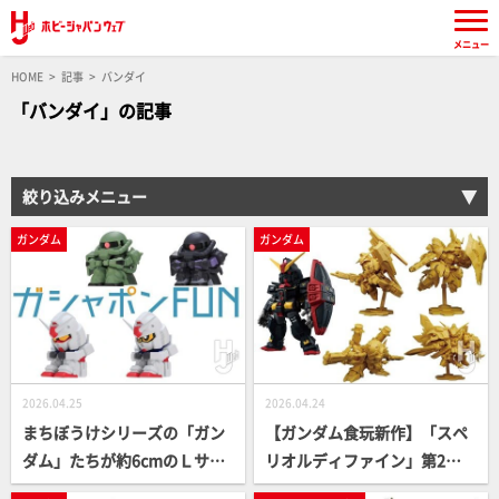
メニュー
HOME
記事
バンダイ
「バンダイ」の記事
絞り込みメニュー
ガンダム
ガンダム
2026.04.25
2026.04.24
まちぼうけシリーズの「ガン
【ガンダム食玩新作】「スペ
ダム」たちが約6cmのＬサイ
リオルディファイン」第2弾
ズになって再登場！大きくな
は人気MSや『SDガンダム外