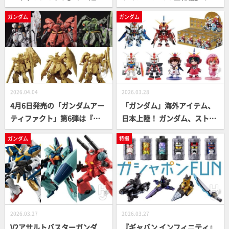
金魂 アイアンギアー」など
「ちいかわ 雲の上でおやすみ
ガンダム
ガンダム
『戦闘メカ ザブングル』ニュ
ライト」など新アイテムが登
ーアイテムをまとめて紹介！
場【カプセルトイ最新情報】
【サンライズロボット研究
所 研究報告】
2026.04.04
2026.03.28
4月6日発売の「ガンダムアー
「ガンダム」海外アイテム、
ティファクト」第6弾は『逆
日本上陸！ ガンダム、ストラ
襲のシャア』をフィーチャ
イクフリーダム＆インフィニ
ガンダム
特撮
ー！シリーズ最多となる全7
ットジャスティス、『SEED D
種をプロによる塗装作例とと
ESTINY』キャラクター達など
もに一挙ご紹介
のコレクションアイテムが登
場
2026.03.27
2026.03.27
V2アサルトバスターガンダ
『ギャバン インフィニティ』