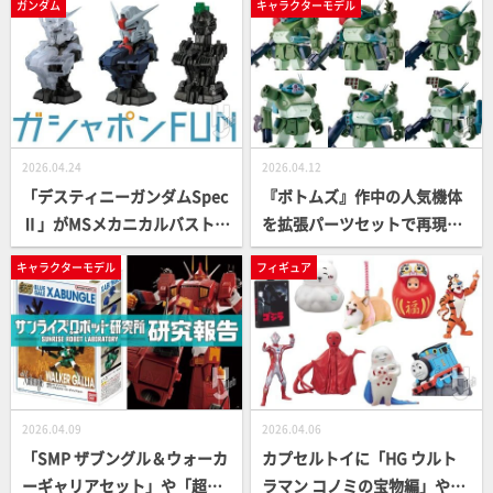
ガンダム
キャラクターモデル
ったことで飾ったときの存在
伝』などラインナップ！「GU
感も抜群！【ガシャポン®最
NDAM CONVERGE」サイコ・
新情報】
ガンダムは塗装とマーキング
を追加し再登場！
2026.04.24
2026.04.12
「デスティニーガンダムSpec
『ボトムズ』作中の人気機体
Ⅱ」がMSメカニカルバスト最
を拡張パーツセットで再現！
新作に登場！独特の鋭角的な
編集部おすすめ機体をピック
キャラクターモデル
フィギュア
面構成をシャープに再現【ガ
アップして一挙にご紹介!!
シャポン®最新情報】
【装甲騎兵ボトムズ】
2026.04.09
2026.04.06
「SMP ザブングル＆ウォーカ
カプセルトイに「HG ウルト
ーギャリアセット」や「超合
ラマン コノミの宝物編」や