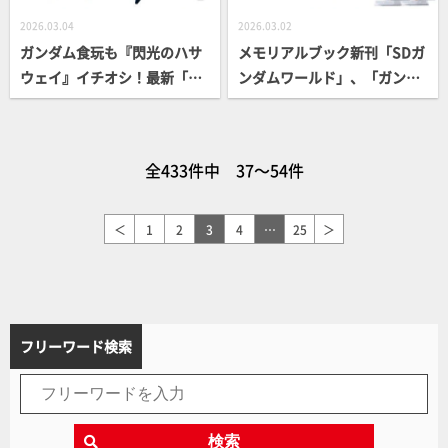
2026.03.04
2026.03.02
ガンダム食玩も『閃光のハサ
メモリアルブック新刊「SDガ
ウェイ』イチオシ！最新「G
ンダムワールド」、「ガンダ
フレームFA 09」は『キルケ
ムビルドシリーズ」が3月24
ーの魔女』仕様のΞガンダム
日に同時発売！『閃光のハサ
を収録！ガンダムポテコ第3
ウェイ』の「マフティーマー
全433件中 37～54件
弾にも『ハサウェイ』のMSが
ク腕時計」や「四春」アクス
参戦
タなど要チェック
＜
1
2
3
4
…
25
＞
フリーワード検索
検索