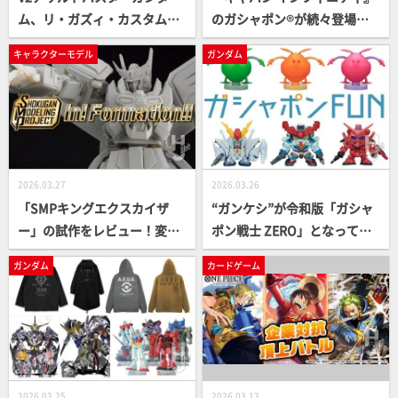
ム、リ・ガズィ・カスタム、
のガシャポン®が続々登場！
ガンキャノンが登場！「Gフ
「エモルギア」や「ギャバリ
キャラクターモデル
ガンダム
レームFA」最新10弾にて『機
オントリガー」などのなりき
動戦士Vガンダム』が初参戦
りアイテムをゲットしよう！
【ガンダム食玩】
店舗限定のキャンペーンも実
施中！
2026.03.27
2026.03.26
「SMPキングエクスカイザ
“ガンケシ”が令和版「ガシャ
ー」の試作をレビュー！変
ポン戦士 ZERO」となって復
形・合体・そして可動機構を
活！「Ξ(クスィー)ガンダム」
ガンダム
カードゲーム
チェックだ！【勇者エクスカ
や「ストライクフリーダムガ
イザー】
ンダム弐式」などの機体がラ
インナップ／「ならぶんで
す。」シリーズにはビックサ
イズの「ハロ」が登場【ガシ
ャポン®最新情報】
2026.03.25
2026.03.13