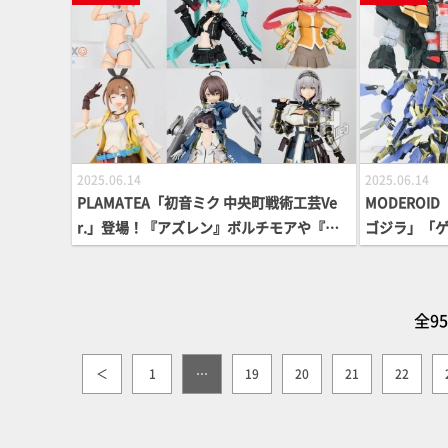
見よう！【スマイルフェス2025 東京】
ェス2025 
2025.06.14
2025.06.14
PLAMATEA「初音ミク 中央町戦術工芸Ve
MODERO
r.」登場！『アズレン』ボルチモアや『舞-
ゴジラ」「ゲ
HiME』鴇羽舞衣、『ホロライブ』白銀ノエ
「メカスマイ
ルなどの彩色見本も展示！ 【スマイルフェ
ムが展示！D
ス2025 東京】
作版）」「
全9
ェス2025 
＜
1
…
19
20
21
22