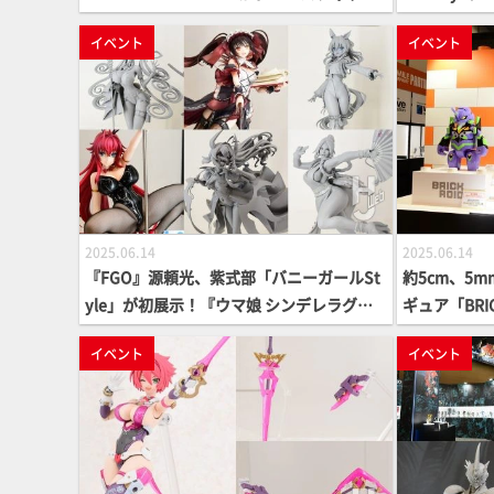
チ」、フィギュアシット「壬氏」「猫
仙、『学マス
イベント
イベント
猫」、「FLUFFY LAND」ねんどろいどなど
バーガール
さまざまなフィギュアアイテムが展示【ス
フィギュア
マフェス2025 「パートナーメーカーゾー
2025 「
ン」展示④】
③】
2025.06.14
2025.06.14
『FGO』源頼光、紫式部「バニーガールSt
約5cm、5
yle」が初展示！『ウマ娘 シンデレラグレ
ギュア「BRI
イ』オグリキャップ、ベルノライトのフィ
が初展示！「
イベント
イベント
ギュア化も決定！【スマフェス2025 「パー
号」「マジン
トナーメーカーゾーン」展示①】
ーズが登場【