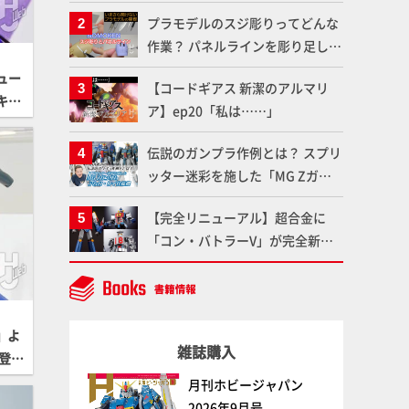
体のガメラを未来へつなぐ特別鼎
プラモデルのスジ彫りってどんな
談「ガメラ永久保存化プロジェク
作業？ パネルラインを彫り足して
ト FINAL」
作品を映えさせよう！【いまさら
ュー
【コードギアス 新潔のアルマリ
聞けないプラモデルの基礎：スジ
キャ
ア】ep20「私は……」
彫りとパネルライン】
」が
フェ
伝説のガンプラ作例とは？ スプリ
ッター迷彩を施した「MG Zガン
ダム アムロ・レイ仕様機」をMAX
【完全リニューアル】超合金に
渡辺がふたたび塗る!!【試し読
「コン・バトラーV」が完全新規
み】
造形で登場！気になる仕様を試作
品の撮り下ろしでご紹介!!さらに
「大鉄人17」＆「ワンエイト」セ
ット情報もお届け！【超合金の
N』よ
雑誌購入
魂】
で登
ガ
月刊ホビージャパン
テクト
2026年9月号