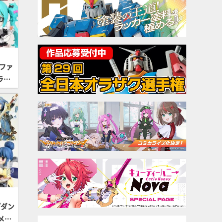
ファ
ラキ
ma
20
202
⑤】
『ダン
メ