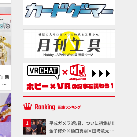
版』
ア
ナーメ
グ」新
）」
「ゴ
展示
 東
平成ガメラ3監督、ついに初集結!!
金子修介×樋口真嗣×田﨑竜太 4