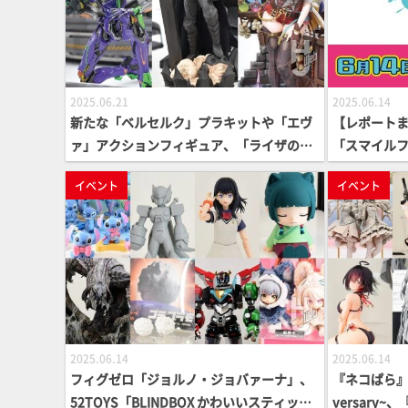
2025.06.21
2025.06.14
新たな「ベルセルク」プラキットや「エヴ
【レポート
ァ」アクションフィギュア、「ライザのア
「スマイルフ
トリエ3」「攻殻機動隊」「GANTZ」「ア
秋葉原で開
イベント
イベント
ズレン」などハイクオリティなスタチュー
ック！【会期
もお披露目【プライム1スタジオ】
2025.06.14
2025.06.14
フィグゼロ「ジョルノ・ジョバァーナ」、
『ネコぱら』シ
52TOYS「BLINDBOX かわいいスティッ
versary