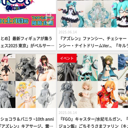
2025.06.14
まとめ】最新フィギュアが集う
『アズレン』ファンシー、チェシャー 
ェス2025 東京」がベルサール
ンシー・ナイトドリームVer.、『キル
催中！会場展示をまとめてチェ
ル』纏流子、「初音ミク feat. Yoneya
イベント
／6月14日～15日】
Mai」グッズ、グッスマくじ「初音ミク 
25 Autumn」などが展示【スマフェス
5 「パートナーメーカーゾーン」展示
2025.06.14
ョコラ＆バニラ ~10th anni
『FGO』キャスター/水妃モルガン、
~、『アズレン』キアサージ、雲
ジョン飯』ごちそうさまファリン（キ