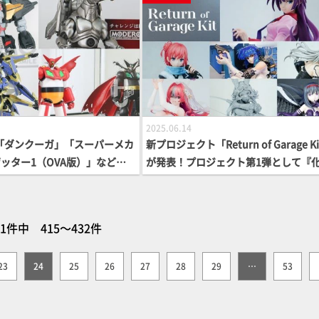
東京】
ギアも展示！【スマイルフェス2025 
2025.06.14
ID「ダンクーガ」「スーパーメカ
新プロジェクト「Return of Garage K
ッター1（OVA版）」など
が発表！プロジェクト第1弾として『
ンパクト2025」発表のアイテ
語』戦場ヶ原ひたぎが商品化！『攻殻
X-SCALEには「イカルガ（原
隊』草薙素子や『ファイナルファンタ
カササギ」も登場【スマイルフ
XII』フランの原型などのスケールフィ
51件中 415～432件
東京】
アも一挙にご紹介【スマイルフェス202
京】
23
24
25
26
27
28
29
…
53