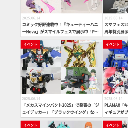
2025.06.14
2025.06.14
コミック好評連載中！『キューティーハニ
スマフェス2
ーNova』がスマイルフェスで展示中！PLA
周年特別展
MATEA「キューティーハニーNova」の詳
マキア」コラ
イベント
イベント
細を要チェック！【スマイルフェス2025 東
ーギガンテ
京】
ェス2025 
2025.06.14
2025.06.14
「メカスマインパクト2025」で発表の「ジ
PLAMAX
ェイデッカー」「ブラックウイング」など
ィギュアが
THE合体ロボが多数展示！金色に光り輝く
る！ホビーシ
イベント
イベント
「DXバーンブレイブビッグバーン」もぜひ
ヴェルビン