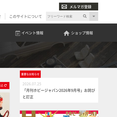
メルマガ登録
せ
このサイトについて
イベント
情報
ショップ
情報
重要な
お知らせ
2026.07.25
絞
込
「月刊ホビージャパン2026年9月号」お詫び
と訂正