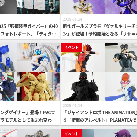
2025.06.14
025『強殖装甲ガイバー』の40
新作ガールズプラモ『ヴァルキリーチ
示フォトレポート。「ティタノ
ン』が登場！予約開始となる「リサ＝
ボアイテムやfigma「ガイバ
スター」と「アイリス＝ブルックナー
イベント
ィック」も展示！【スマイルフ
展示！会場ではPVも公開中【スマイル
東京】
ス2025 東京】
2025.06.14
「キングゲイナー」登場！PVCフ
『ジャイアントロボ THE ANIMATIO
プラモデルとして生まれ変わ
り「衝撃のアルベルト」PLAMATEA
ョーで展示された「PLAMAX
場！『スクライド』ストレイト・クー
イベント
」も要チェック！【スマイルフ
ー、カズマや『人狼 JIN-ROH』プロ