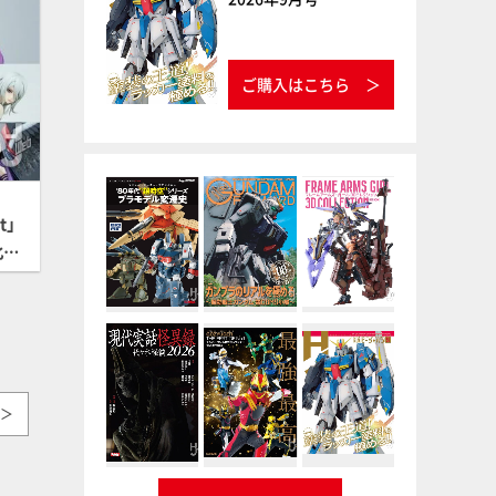
東京】
ご購入はこちら
it」
化物
機動
ジー
ギュ
5 東
＞