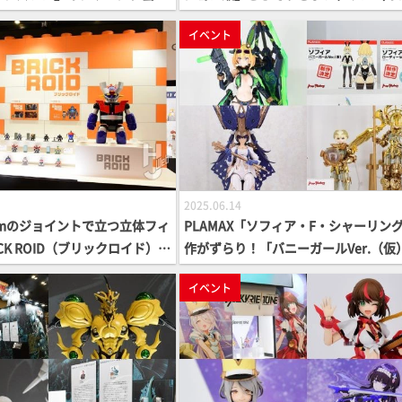
』篠澤広～光景ver.～『ボン
ラ）、『シン・エヴァンゲリオン劇場
イベント
』パイン、レインボーなど新作
アスカ・ラングレーなど新作フィギュ
展示をチェック！【スマフェス
続々登場【スマフェス2025 「パート
パートナーメーカーゾーン」展示
ーカーゾーン」展示②】
2025.06.14
mmのジョイントで立つ立体フィ
PLAMAX「ソフィア・F・シャーリン
CK ROID（ブリックロイド）」
作がずらり！「バニーガールVer.（仮
エヴァンゲリオン」「鉄人28
も制作決定！「ギルティプリンセス」
イベント
ガーZ」「鋼鉄ジーグ」シリ
ッズオーダー」「chitocerium」新作
スマイルフェス2025 東京】
もお見逃しなく【スマイルフェス2025
京】