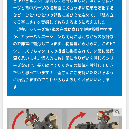
きができるように意識して設計しました。ほかにも首パ
ーツと背中パーツの接続面にメカっぽい造形を演出する
など、ひとつひとつの部品に遊び心を込めて、「組み立
てる楽しさ」を実感してもらえるように考えました。
現在、シリーズ第2弾の完成に向けて鋭意設計中です
が、カラーバリエーションも同時に考えながらの設計な
ので非常に苦労しています。初担当からさらに、このHG
シリーズでもマクロスの担当に抜擢されて、非常に感慨
深く思います。個人的にも非常にやりがいを感じるシリ
ーズなので、長く続けてたくさんの機体を設計していき
たいと思っています！ 皆さんにご支持いただけるよう
に頑張りますのでこれからもよろしくお願いいたしま
す！