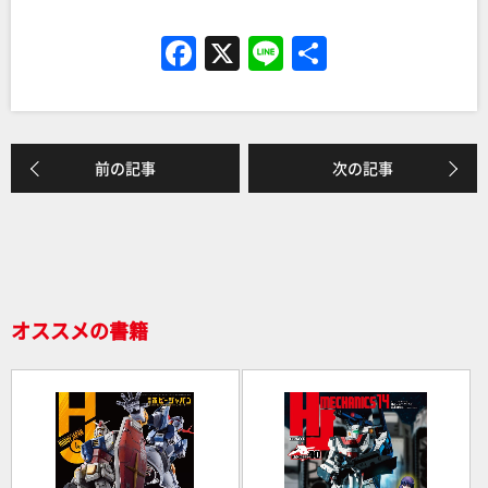
F
X
Li
共
a
n
有
c
e
e
前の記事
次の記事
b
o
o
k
オススメの書籍