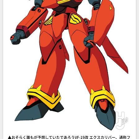
▲おそらく誰もが予想していたであろうVF-19改 エクスカリバー、通称フ