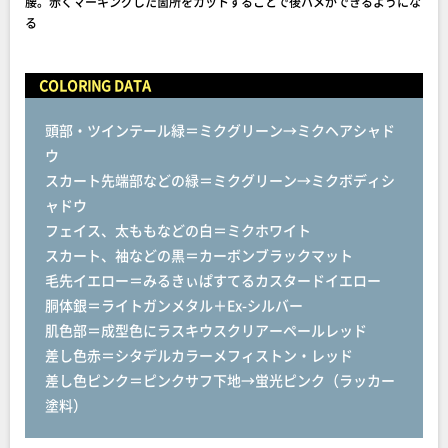
腰。赤くマーキングした箇所をカットすることで後ハメができるようにな
る
COLORING DATA
頭部・ツインテール緑＝ミクグリーン→ミクヘアシャド
ウ
スカート先端部などの緑＝ミクグリーン→ミクボディシ
ャドウ
フェイス、太ももなどの白＝ミクホワイト
スカート、袖などの黒＝カーボンブラックマット
毛先イエロー＝みるきぃぱすてるカスタードイエロー
胴体銀＝ライトガンメタル＋Ex-シルバー
肌色部＝成型色にラスキウスクリアーペールレッド
差し色赤＝シタデルカラーメフィストン・レッド
差し色ピンク＝ピンクサフ下地→蛍光ピンク（ラッカー
塗料）