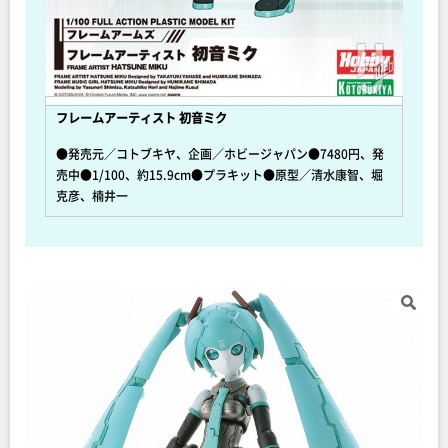
フレームアーティスト 初音ミク
●発売元／コトブキヤ、企画／ホビージャパン●7480円、発
売中●1/100、約15.9cm●プラキット●原型／清水康智、堀
克彦、楠井一