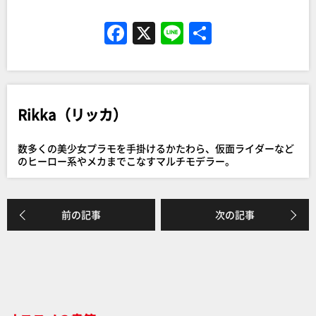
F
X
Li
共
a
n
有
c
e
e
Rikka（リッカ）
b
o
数多くの美少女プラモを手掛けるかたわら、仮面ライダーなど
o
のヒーロー系やメカまでこなすマルチモデラー。
k
前の記事
次の記事