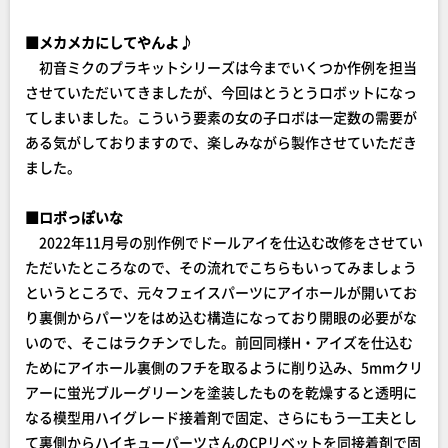
■メカメカにしてやんよ♪
初音ミクのプラキットシリーズは今までいくつか作例を担当
させていただいてきましたが、今回はとうとうロボットになっ
てしまいました。こういう要素の女の子ロボは一定数の需要が
ある気がしておりますので、楽しみながら製作させていただき
ました。
■ロボっぽいな
2022年11月号の別作例でドールアイを仕込む改修をさせてい
ただいたところなので、その流れでこちらもいってみましょう
というところで、元々フェイスパーツにアイホールが開いてお
り裏側からパーツをはめ込む構造になっており開眼の必要がな
いので、そこはラクチンでした。前回同様H・アイズを仕込む
ためにアイホール裏側のフチを取るように削り込み、5mmクリ
アーに蛍光ブルーグリーンを塗装したものを乾燥すると透明に
なる模型用ハイグレード接着剤で固定、さらにもう一工夫とし
て裏側からハイキューパーツさんのCPリベットを同接着剤で固