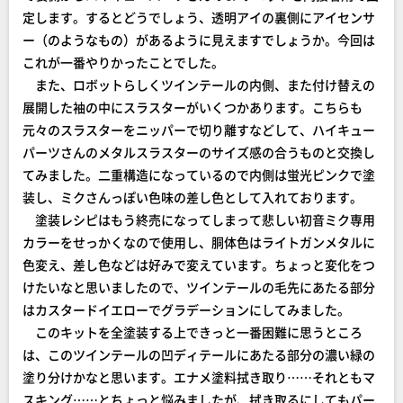
定します。するとどうでしょう、透明アイの裏側にアイセンサ
ー（のようなもの）があるように見えますでしょうか。今回は
これが一番やりかったことでした。
また、ロボットらしくツインテールの内側、また付け替えの
展開した袖の中にスラスターがいくつかあります。こちらも
元々のスラスターをニッパーで切り離すなどして、ハイキュー
パーツさんのメタルスラスターのサイズ感の合うものと交換し
てみました。二重構造になっているので内側は蛍光ピンクで塗
装し、ミクさんっぽい色味の差し色として入れております。
塗装レシピはもう終売になってしまって悲しい初音ミク専用
カラーをせっかくなので使用し、胴体色はライトガンメタルに
色変え、差し色などは好みで変えています。ちょっと変化をつ
けたいなと思いましたので、ツインテールの毛先にあたる部分
はカスタードイエローでグラデーションにしてみました。
このキットを全塗装する上できっと一番困難に思うところ
は、このツインテールの凹ディテールにあたる部分の濃い緑の
塗り分けかなと思います。エナメ塗料拭き取り……それともマ
スキング……とちょっと悩みましたが、拭き取るにしてもパー