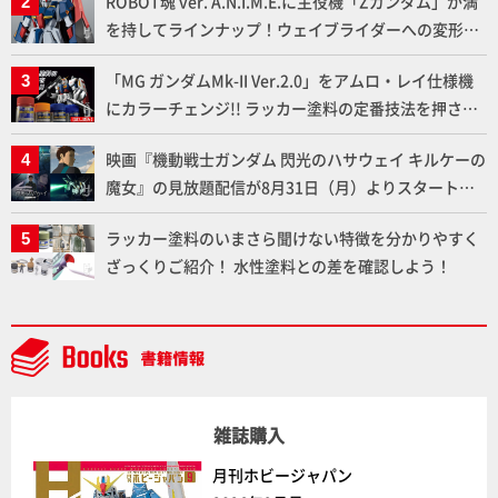
ROBOT魂 ver. A.N.I.M.E.に主役機「Zガンダム」が満
を持してラインナップ！ウェイブライダーへの変形、
劇中どおりのプロポーションを再現【機動戦士Zガン
「MG ガンダムMk-II Ver.2.0」をアムロ・レイ仕様機
ダム】
にカラーチェンジ!! ラッカー塗料の定番技法を押さえ
るだけでハイクオリティの作例に!!【試し読み】
映画『機動戦士ガンダム 閃光のハサウェイ キルケーの
魔女』の見放題配信が8月31日（月）よりスタート！
Prime Videoで国内独占配信
ラッカー塗料のいまさら聞けない特徴を分かりやすく
ざっくりご紹介！ 水性塗料との差を確認しよう！
雑誌購入
月刊ホビージャパン