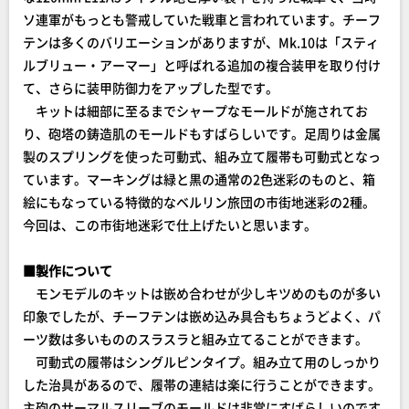
ソ連軍がもっとも警戒していた戦車と言われています。チーフ
テンは多くのバリエーションがありますが、Mk.10は「スティ
ルブリュー・アーマー」と呼ばれる追加の複合装甲を取り付け
て、さらに装甲防御力をアップした型です。
キットは細部に至るまでシャープなモールドが施されてお
り、砲塔の鋳造肌のモールドもすばらしいです。足周りは金属
製のスプリングを使った可動式、組み立て履帯も可動式となっ
ています。マーキングは緑と黒の通常の2色迷彩のものと、箱
絵にもなっている特徴的なベルリン旅団の市街地迷彩の2種。
今回は、この市街地迷彩で仕上げたいと思います。
■製作について
モンモデルのキットは嵌め合わせが少しキツめのものが多い
印象でしたが、チーフテンは嵌め込み具合もちょうどよく、パ
ーツ数は多いもののスラスラと組み立てることができます。
可動式の履帯はシングルピンタイプ。組み立て用のしっかり
した治具があるので、履帯の連結は楽に行うことができます。
主砲のサーマルスリーブのモールドは非常にすばらしいのです