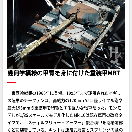
幾何学模様の甲冑を身に付けた重装甲MBT
東西冷戦期の1966年に登場、1995年まで運用されたイギリ
ス陸軍のチーフテンは、高威力の120mm 55口径ライフル砲や
最大195mmの重装甲を特徴とする強力な戦車だった。モンモ
デルが1/35スケールでモデル化したMk.10は既存車両の改修タ
イプで、「スティルブリュー・アーマー」複合装甲を砲塔前部
などに装着している。キットは連結式履帯とスプリング内蔵の