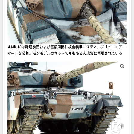
▲Mk.10は砲塔前面および基部周囲に複合装甲「スティルブリュー・アー
マー」を装着。モンモデルのキットでももちろん忠実に再現されている