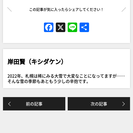
この記事が気に入ったらシェアしてください！
F
X
Li
共
a
n
有
c
e
e
岸田賢（キシダケン）
b
o
2022年、札幌は稀にみる大雪で大変なことになってますが……
o
そんな雪の季節もあともう少しの辛抱です。
k
前の記事
次の記事