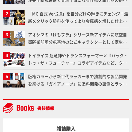
が完全新規造形で登場！気になる仕様を試作品の撮り
下ろしでご紹介!!さらに「大鉄人17」＆「ワンエイ
「MG 百式 Ver.2.0」を自分だけの輝きにチェンジ！最
ト」セット情報もお届け！【超合金の魂】
新メタリック塗料を使ってより金属感を増した仕上が
りに!!【試し読み】
アオシマの「けもプラ」シリーズ新アイテムに航空自
衛隊御前崎分屯基地の公式キャラクターとして誕生し
た「おまねこ」が着任！けもプラ公式サイト限定版と
トイライズ 超竜神やトランスフォーマー×『バック・
通常版の2ラインで発売！
トゥ・ザ・フューチャー』コラボアイテムなど、タカ
ラトミーの注目アイテムをチェック!!【タカラトミー
版権カラーから新世代ラッカーまで独創的な製品開発
NEWITEM】
を続ける「ガイアノーツ」に塗料開発の裏側とラッカ
ー塗料の未来についてインタビュー！
雑誌購入