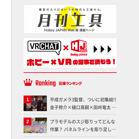
平成ガメラ3監督、ついに初集結!!
金子修介×樋口真嗣×田﨑竜太 4
体のガメラを未来へつなぐ特別鼎
プラモデルのスジ彫りってどんな
談「ガメラ永久保存化プロジェク
作業？ パネルラインを彫り足して
ト FINAL」
作品を映えさせよう！【いまさら