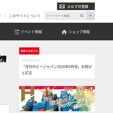
メルマガ登録
せ
このサイトについて
イベント
情報
ショップ
情報
重要な
お知らせ
情
2026.07.25
「月刊ホビージャパン2026年9月号」お詫び
と訂正