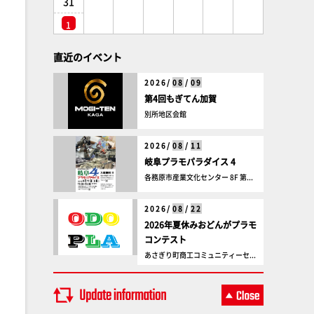
31
1
直近のイベント
2026/
08
/
09
第4回もぎてん加賀
別所地区会館
2026/
08
/
11
岐阜プラモパラダイス 4
各務原市産業文化センター 8F 第...
2026/
08
/
22
2026年夏休みおどんがプラモ
コンテスト
あさぎり町商工コミュニティーセ...