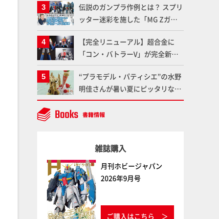
伝説のガンプラ作例とは？ スプリ
聞けないプラモデルの基礎：スジ
ッター迷彩を施した「MG Zガン
彫りとパネルライン】
ダム アムロ・レイ仕様機」をMAX
【完全リニューアル】超合金に
渡辺がふたたび塗る!!【試し読
「コン・バトラーV」が完全新規
み】
造形で登場！気になる仕様を試作
“プラモデル・パティシエ”の水野
品の撮り下ろしでご紹介!!さらに
明佳さんが暑い夏にピッタリな
「大鉄人17」＆「ワンエイト」セ
「リック・ディアス〜アイス
ット情報もお届け！【超合金の
ver.〜」を製作【ガンダムフォワ
魂】
ード Vol.11抜粋】
雑誌購入
月刊ホビージャパン
2026年9月号
ご購入はこちら