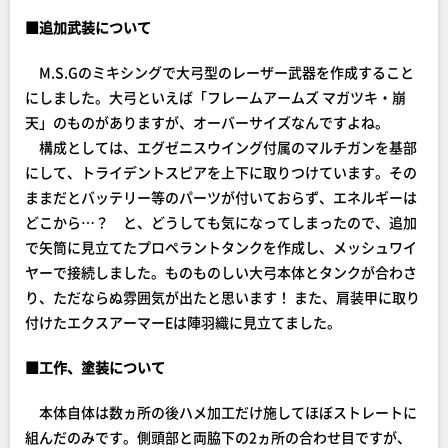
■追加武装について
M.S.Gのミキシングで大弓型のレーザー武器を作成すること
にしました。大弓といえば「フレームアームズ マガツキ・崩
天」のものがありますが、オーバーサイズなんですよね。
構成としては、エグゼニスウイング付属のマルチガンを基部
にして、トライデントスピアを上下に取りつけています。その
ままだとバッテリー等のパーツが付いておらず、エネルギーは
どこから…？ と、どうしても気になってしまったので、追加
で矢筒に見立てたプロペラントタンクを作成し、メッシュワイ
ヤーで接続しました。ものものしい大弓本体とタンクが合わさ
り、ただならぬ雰囲気が出たと思います！ また、肩装甲に取り
付けたエクスアーマーEは陣羽織に見立てました。
■工作、塗装について
本体自体は数ヵ所の後ハメ加工だけ施してほぼストレートに
組んだのみです。側頭部と両脇下の2ヵ所の合わせ目ですが、