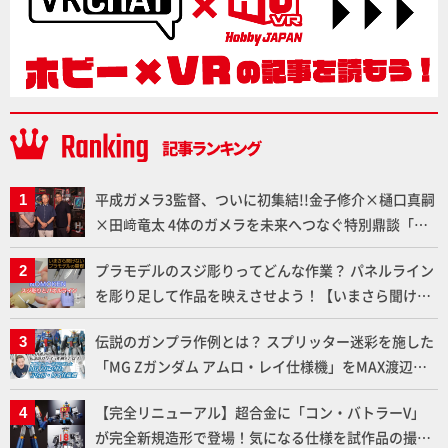
平成ガメラ3監督、ついに初集結!!金子修介×樋口真嗣
×田﨑竜太 4体のガメラを未来へつなぐ特別鼎談「ガ
メラ永久保存化プロジェクト FINAL」
プラモデルのスジ彫りってどんな作業？ パネルライン
を彫り足して作品を映えさせよう！【いまさら聞けな
いプラモデルの基礎：スジ彫りとパネルライン】
伝説のガンプラ作例とは？ スプリッター迷彩を施した
「MG Zガンダム アムロ・レイ仕様機」をMAX渡辺が
ふたたび塗る!!【試し読み】
【完全リニューアル】超合金に「コン・バトラーV」
が完全新規造形で登場！気になる仕様を試作品の撮り