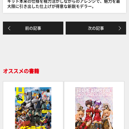
キット本来の仕様を極力活かしながらのアレンジで、魅力を最
o
大限に引き出した仕上げが得意な新鋭モデラー。
k
前の記事
次の記事
オススメの書籍