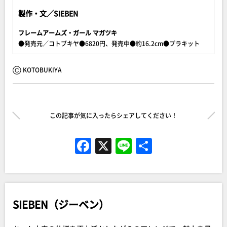
製作・文／SIEBEN
フレームアームズ・ガール マガツキ
●発売元／コトブキヤ●6820円、発売中●約16.2cm●プラキット
Ⓒ KOTOBUKIYA
この記事が気に入ったらシェアしてください！
F
X
Li
共
a
n
有
c
e
e
SIEBEN（ジーベン）
b
o