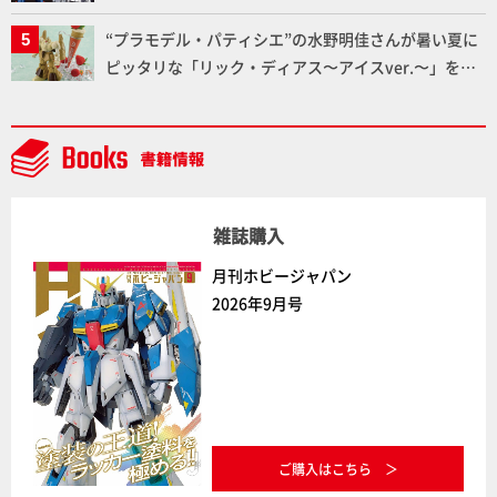
下ろしでご紹介!!さらに「大鉄人17」＆「ワンエイ
“プラモデル・パティシエ”の水野明佳さんが暑い夏に
ト」セット情報もお届け！【超合金の魂】
ピッタリな「リック・ディアス〜アイスver.〜」を製
作【ガンダムフォワード Vol.11抜粋】
雑誌購入
月刊ホビージャパン
2026年9月号
ご購入はこちら