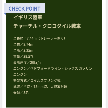
イギリス陸軍
チャーチル・クロコダイル戦車
全長約／7.44m（トレーラー除く）
全幅／2.74m
全高／3.25m
重量／39.57t
最高速度／20㎞/h
エンジン／ベドフォード ツイン・シックス ガソリン
エンジン
懸架方式／コイルスプリング式
武装／主砲・75mm砲、火焔放射器
乗員／5名