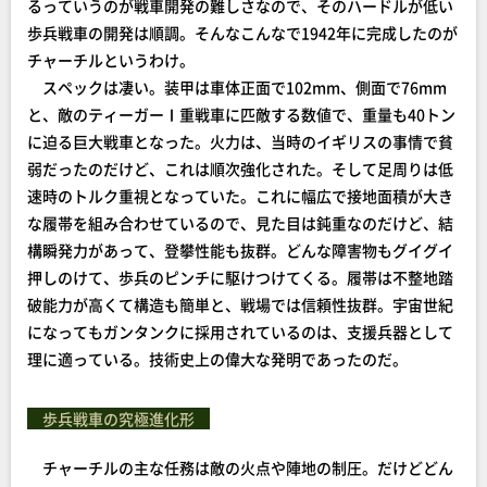
るっていうのが戦車開発の難しさなので、そのハードルが低い
歩兵戦車の開発は順調。そんなこんなで1942年に完成したのが
チャーチルというわけ。
スペックは凄い。装甲は車体正面で102mm、側面で76mm
と、敵のティーガーⅠ重戦車に匹敵する数値で、重量も40トン
に迫る巨大戦車となった。火力は、当時のイギリスの事情で貧
弱だったのだけど、これは順次強化された。そして足周りは低
速時のトルク重視となっていた。これに幅広で接地面積が大き
な履帯を組み合わせているので、見た目は鈍重なのだけど、結
構瞬発力があって、登攀性能も抜群。どんな障害物もグイグイ
押しのけて、歩兵のピンチに駆けつけてくる。履帯は不整地踏
破能力が高くて構造も簡単と、戦場では信頼性抜群。宇宙世紀
になってもガンタンクに採用されているのは、支援兵器として
理に適っている。技術史上の偉大な発明であったのだ。
歩兵戦車の究極進化形
チャーチルの主な任務は敵の火点や陣地の制圧。だけどどん