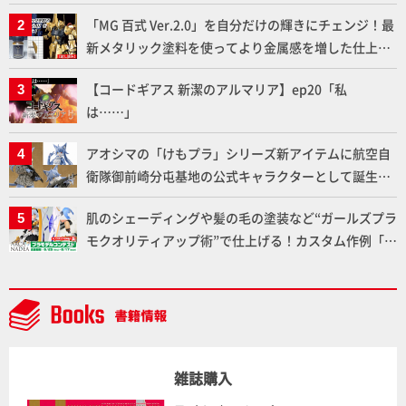
下ろしでご紹介!!さらに「大鉄人17」＆「ワンエイ
「MG 百式 Ver.2.0」を自分だけの輝きにチェンジ！最
ト」セット情報もお届け！【超合金の魂】
新メタリック塗料を使ってより金属感を増した仕上が
りに!!【試し読み】
【コードギアス 新潔のアルマリア】ep20「私
は……」
アオシマの「けもプラ」シリーズ新アイテムに航空自
衛隊御前崎分屯基地の公式キャラクターとして誕生し
た「おまねこ」が着任！けもプラ公式サイト限定版と
肌のシェーディングや髪の毛の塗装など“ガールズプラ
通常版の2ラインで発売！
モクオリティアップ術”で仕上げる！カスタム作例「白
騎士ソフィエラ」が完成！【「アルカナディアプラモ
デルコンテスト」～8月17日（月）11:59まで応募受付
中】
雑誌購入