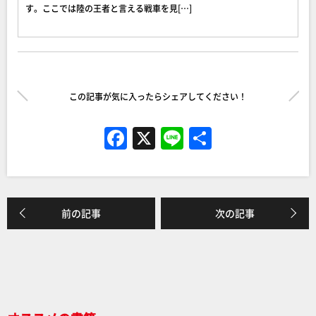
す。ここでは陸の王者と言える戦車を見[…]
この記事が気に入ったらシェアしてください！
F
X
Li
共
a
n
有
c
e
e
前の記事
次の記事
b
o
o
k