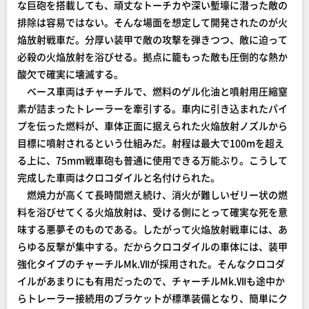
な巨砲を搭載しても、頑丈なトーチカや深い塹壕に潜った敵の
排除は容易ではない。そんな場面を想定して開発されたのが火
焔放射戦車だ。分厚い装甲で敵の攻撃を弾きつつ、敵に迫って
必殺の火焔放射を浴びせる。拠点に籠もった敵も圧倒的な熱か
酸欠で確実に壊滅する。
ベース車両はチャーチルで、燃料のゲル化油と噴射用圧縮窒
素が詰まったトレーラーを牽引する。車内に引き込まれたパイ
プを伝った燃料が、車体正面に据えられた火焔放射ノズルから
目標に噴射されるという仕組みだ。射程は最大で100mを超え
る上に、75mm戦車砲も普通に使用できる万能ぶり。こうして
完成した車両はクロコダイルと名付けられた。
燃焼力が高くて長時間燃え続け、消火が難しいゼリー状の燃
料を浴びせてくる火焔放射は、受ける側にとって確実な死を意
味する悪夢そのものである。したがって火焔放射戦車には、あ
らゆる反撃が集中する。だからクロコダイルの車体には、装甲
強化タイプのチャーチルMk.Ⅶが採用された。そんなクロコダ
イルがあまりにも有用だったので、チャーチルMk.Ⅶも途中か
らトレーラー接続用のブラケットが標準装備となり、簡単にク