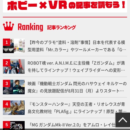
【昨今のプラモ“塗料・溶剤”事情】日本を代表する模
型用塗料「Mr.カラー」やツールメーカーである「GSI
クレオス」が語るラッカー塗料の未来とは？
ROBOT魂 ver. A.N.I.M.E.に主役機「Zガンダム」が満
を持してラインナップ！ウェイブライダーへの変形、
劇中どおりのプロポーションを再現【機動戦士Zガン
映画『機動戦士ガンダム 閃光のハサウェイ キルケーの
ダム】
魔女』の見放題配信が8月31日（月）よりスタート！
Prime Videoで国内独占配信
『モンスターハンター』天空の王者・リオレウスが青
島文化教材社「PLAfig.」にラインナップ！原型・蟹蟲
修造氏の彩色作例で超ハイディテールかつ躍動感に満
「MG ガンダムMk-II Ver.2.0」をアムロ・レイ仕様機
ちた造形をチェック