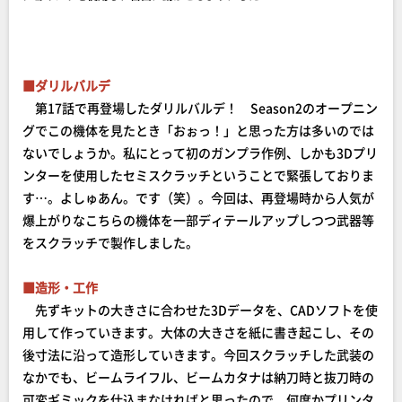
■ダリルバルデ
第17話で再登場したダリルバルデ！ Season2のオープニン
グでこの機体を見たとき「おぉっ！」と思った方は多いのでは
ないでしょうか。私にとって初のガンプラ作例、しかも3Dプリ
ンターを使用したセミスクラッチということで緊張しておりま
す…。よしゅあん。です（笑）。今回は、再登場時から人気が
爆上がりなこちらの機体を一部ディテールアップしつつ武器等
をスクラッチで製作しました。
■造形・工作
先ずキットの大きさに合わせた3Dデータを、CADソフトを使
用して作っていきます。大体の大きさを紙に書き起こし、その
後寸法に沿って造形していきます。今回スクラッチした武装の
なかでも、ビームライフル、ビームカタナは納刀時と抜刀時の
可変ギミックを仕込まなければと思ったので、何度かプリンタ